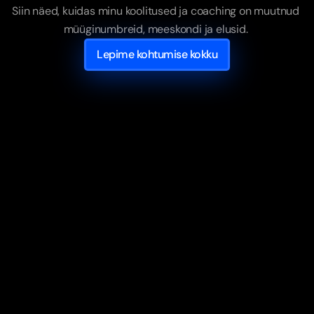
Siin näed, kuidas minu koolitused ja coaching on muutnud 
müüginumbreid, meeskondi ja elusid. 
Lepime kohtumise kokku
Põhjala Ehitus AS
Juhtkond ei suutnud meeskonda ühtseks muuta – 