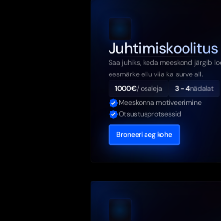
Juhtimiskoolitus
Saa juhiks, keda meeskond järgib loo
eesmärke ellu viia ka surve all.
1000€
/ osaleja
3 - 4
nädalat
Meeskonna motiveerimine
Otsustusprotsessid
Broneeri aeg kohe