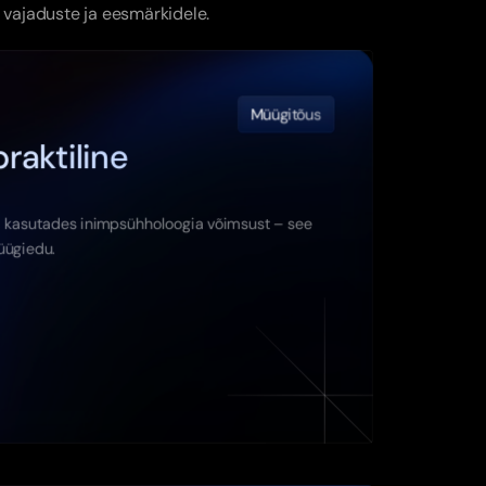
, vajaduste ja eesmärkidele.
Müügitõus
raktiline 
, kasutades inimpsühholoogia võimsust – see 
müügiedu.