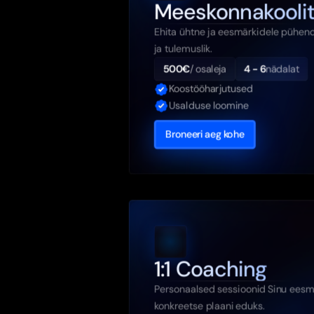
Meeskonnakooli
Ehita ühtne ja eesmärkidele pühendu
ja tulemuslik.
500€
/ osaleja
4 - 6
nädalat
Koostööharjutused
Usalduse loomine
Broneeri aeg kohe
1:1 Coaching
Personaalsed sessioonid Sinu eesmär
konkreetse plaani eduks.