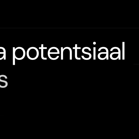
potentsiaal
s
i
piirangutest