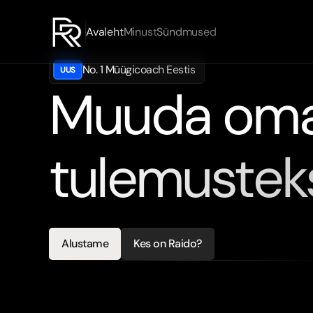
Avaleht
Minust
Sündmused
No. 1 Müügicoach Eestis
UUS
Muuda oma 
tulemustek
Olen
Raido
Rõivas
–
koolitaja,
kes
aitab
Sul
murda
läb
Alustame
Kes on Raido?