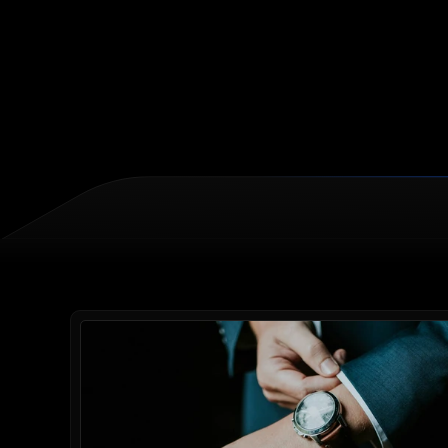
langesid – psühholoogiline müügikoolitus tõi nad 
tagasi rajale ja suurendas müüki.
Müügitulemused kasvasid 38% 3 kuuga
Meeskonna rahulolu tõusis 65%