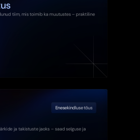
tus
nud tiim, mis toimib ka muutustes – praktiline 
Enesekindluse tõus
kide ja takistuste jaoks – saad selguse ja 