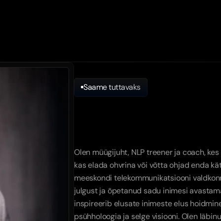
Saame tuttavaks
Kes
ma
olen
miks
ma
sed
Olen müügijuht, NLP treener ja coach, kes u
kas elada ohvrina või võtta ohjad enda kät
meeskondi telekommunikatsiooni valdkonna
julgust ja õpetanud sadu inimesi avastama
inspireerib elusate inimeste elus hoidmine 
psühholoogia ja selge visiooni. Olen läbinu