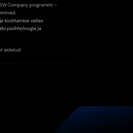
A SW Company programmi – 
toimivad.
a koolitamise vallas
bi psühholoogia ja 
at aidatud
-
d!