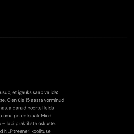
ja
a
teen?
sub, et igaüks saab valida: 
te. Olen üle 15 aasta vorminud 
s, aidanud noortel leida 
 oma potentsiaali. Mind 
– läbi praktiliste oskuste, 
d NLP treeneri koolituse, 