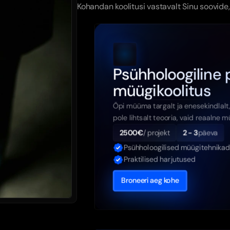
Kohandan koolitusi vastavalt Sinu soovide
Psühholoogiline p
müügikoolitus
Õpi müüma targalt ja enesekindlalt
pole lihtsalt teooria, vaid reaalne 
2500€
/ projekt
2 - 3
päeva
Psühholoogilised müügitehnikad
Praktilised harjutused
Broneeri aeg kohe