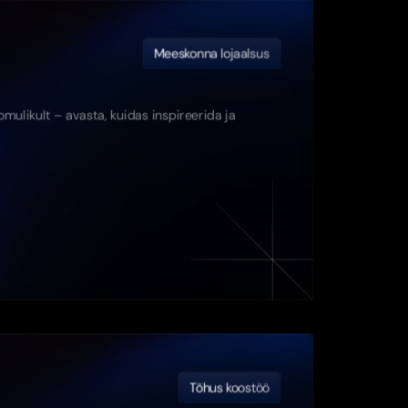
Meeskonna lojaalsus
mulikult – avasta, kuidas inspireerida ja 
Tõhus koostöö